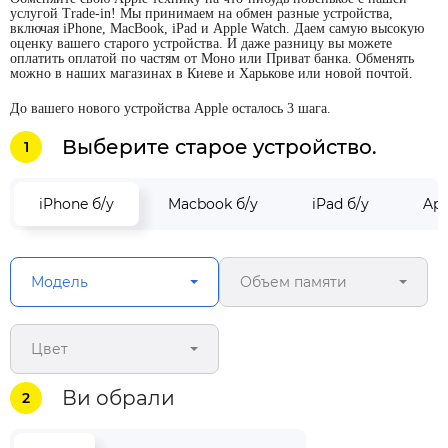
услугой Trade-in! Мы принимаем на обмен разные устройства,
включая iPhone, MacBook, iPad и Apple Watch. Даем самую высокую
оценку вашего старого устройства. И даже разницу вы можете
оплатить оплатой по частям от Моно или Приват банка. Обменять
можно в наших магазинах в Киеве и Харькове или новой почтой.
До вашего нового устройства Apple осталось 3 шага.
Выберите старое устройство.
1
iPhone б/у
Macbook б/у
iPad б/у
App
Модель
Объем памяти
Цвет
Ви обрали
2