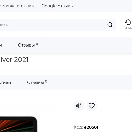
оставка и оплата
Google отзывы
и к
0
и
Отзывы
lver 2021
0
стики
Отзывы
Код:
e20501