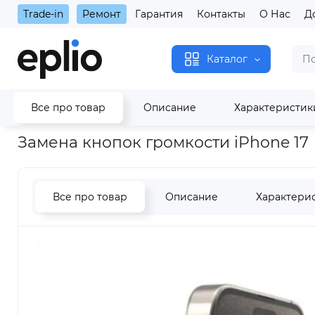
Trade-in
Ремонт
Гарантия
Контакты
О Нас
Д
Каталог
Все про товар
Описание
Характеристик
Главная
Замена кнопок громкости iPhone 17
Замена кнопок громкости iPhone 17
Все про товар
Описание
Характери