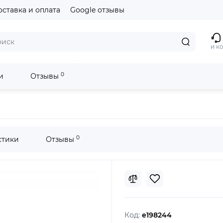
оставка и оплата
Google отзывы
и к
0
и
Отзывы
0
стики
Отзывы
Код:
e198244