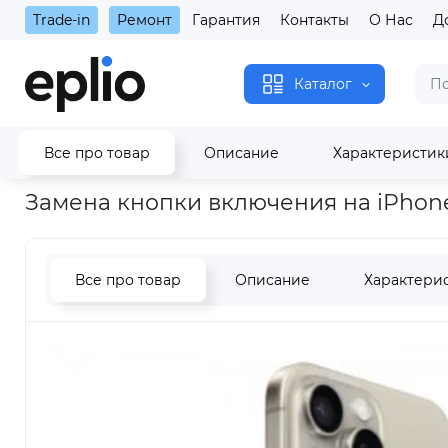
Trade-in
Ремонт
Гарантия
Контакты
О Нас
Д
Каталог
Все про товар
Описание
Характеристик
Главная
Замена кнопки включения на iPhone 17 Pro Max
Замена кнопки включения на iPhone
Все про товар
Описание
Характери