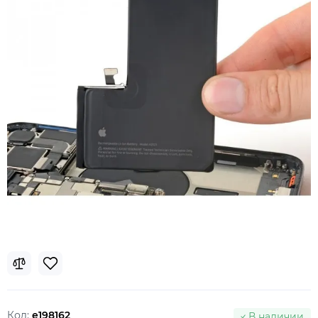
Код:
e198162
В наличии