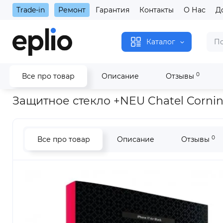
Trade-in
Ремонт
Гарантия
Контакты
О Нас
Д
Каталог
0
Все про товар
Описание
Отзывы
Главная
Защитное стекло +NEU Chatel Corning Gorilla Glass wi
Защитное стекло +NEU Chatel Corning 
0
Все про товар
Описание
Отзывы