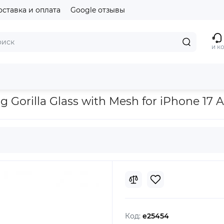
оставка и оплата
Google отзывы
и к
th Mesh for iPhone 17 Air Front Black
Gorilla Glass with Mesh for iPhone 17 A
Код:
e25454