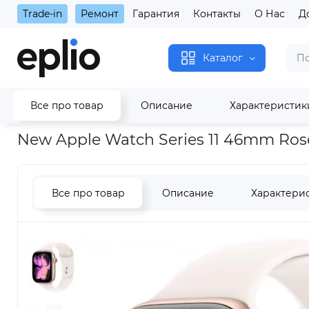
Trade-in
Ремонт
Гарантия
Контакты
О Нас
Д
Каталог
Все про товар
Описание
Характеристик
Главная
New Apple Watch Series 11 46mm Rose Gold Aluminu
New Apple Watch Series 11 46mm Ros
Все про товар
Описание
Характери