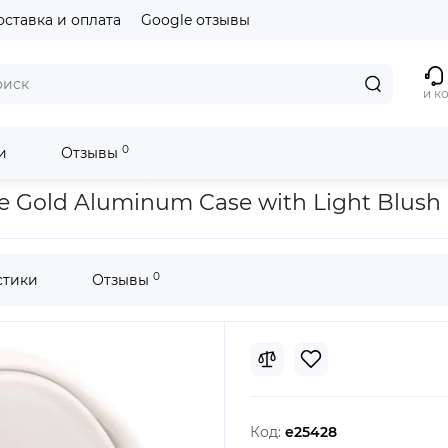
оставка и оплата
Google отзывы
и к
0
и
Отзывы
m Case with Light Blush Sport Band M/L MEV74
e Gold Aluminum Case with Light Blush
0
стики
Отзывы
Код:
e25428