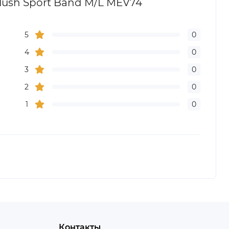
Blush Sport Band M/L MEV74
5
0
4
0
3
0
2
0
1
0
Контакты