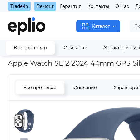
Trade-in
Ремонт
Гарантия
Контакты
О Нас
Д
Каталог
Все про товар
Описание
Характеристик
Главная
Apple Watch SE 2 2024 44mm GPS Silver Case with 
Apple Watch SE 2 2024 44mm GPS Sil
Все про товар
Описание
Характери