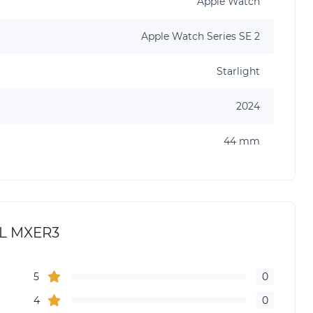
Apple Watch
Apple Watch Series SE 2
Starlight
2024
44 mm
/L MXER3
5
0
4
0