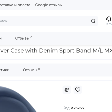
оставка и оплата
Google отзывы
и к
0
и
Отзывы
Denim Sport Band M/L MXER3
ver Case with Denim Sport Band M/L M
0
стики
Отзывы
Код:
e25263