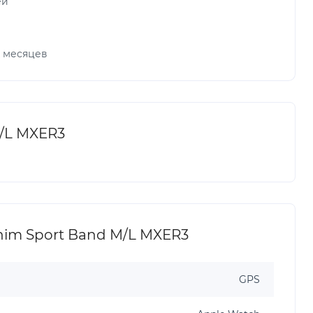
ей
х месяцев
M/L MXER3
nim Sport Band M/L MXER3
GPS