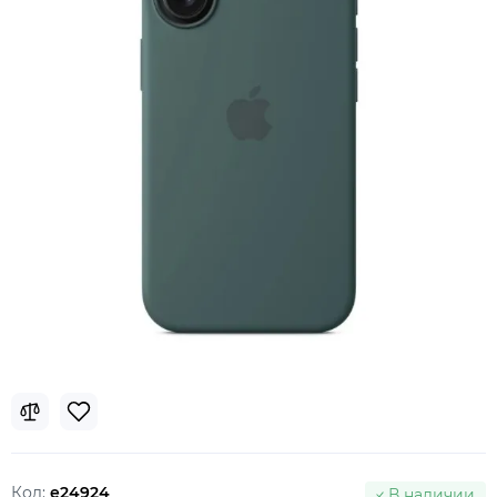
Код:
e24924
В наличии