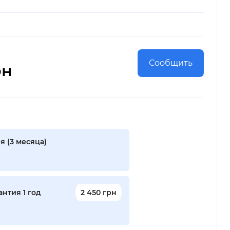
Сообщить
рн
я (3 месяца)
нтия 1 год
2 450 грн