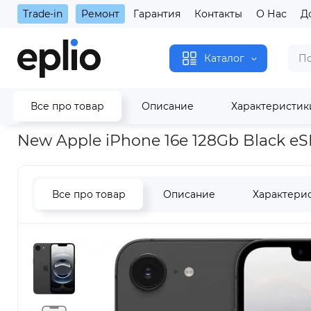
Trade-in
Ремонт
Гарантия
Контакты
О Нас
Д
Каталог
Все про товар
Описание
Характеристик
Главная
New Apple iPhone 16e 128Gb Black eSIM
New Apple iPhone 16e 128Gb Black eS
Все про товар
Описание
Характери