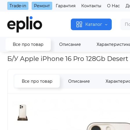
Trade-in
Ремонт
Гарантия
Контакты
О Нас
Д
Каталог
Все про товар
Описание
Характеристик
Главная
Б/У Apple iPhone 16 Pro 128Gb Desert Titanium SIM + 
Б/У Apple iPhone 16 Pro 128Gb Desert
Все про товар
Описание
Характери