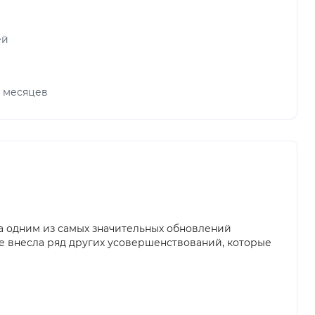
ей
х месяцев
тала одним из самых значительных обновлений
кже внесла ряд других усовершенствований, которые