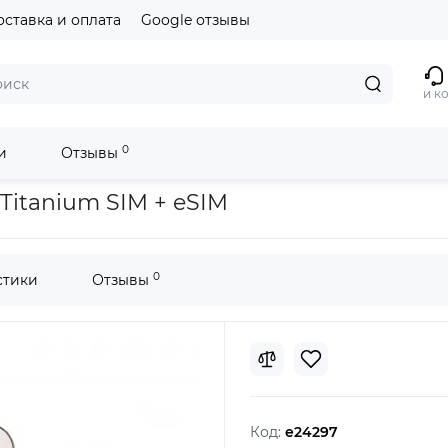
оставка и оплата
Google отзывы
и к
0
и
Отзывы
eSIM
 Titanium SIM + eSIM
0
стики
Отзывы
Код:
e24297