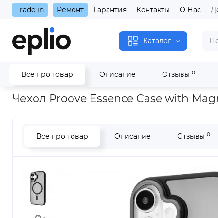
Trade-in
Ремонт
Гарантия
Контакты
О Нас
Д
Каталог
0
Все про товар
Описание
Отзывы
Главная
Чехол Proove Essence Case with Magnetic Ring iPhon
Чехол Proove Essence Case with Magn
0
Все про товар
Описание
Отзывы