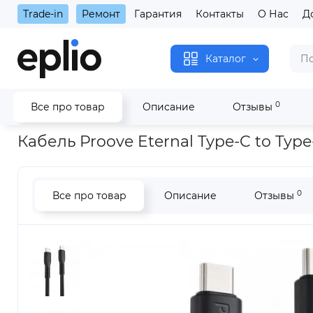
Trade-in
Ремонт
Гарантия
Контакты
О Нас
Д
Каталог
0
Все про товар
Описание
Отзывы
Главная
Кабель Proove Eternal Type-C to Type-C 60W (1m) Bla
Кабель Proove Eternal Type-C to Type
0
Все про товар
Описание
Отзывы