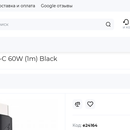
оставка и оплата
Google отзывы
и к
ck
-C 60W (1m) Black
Код:
e24164