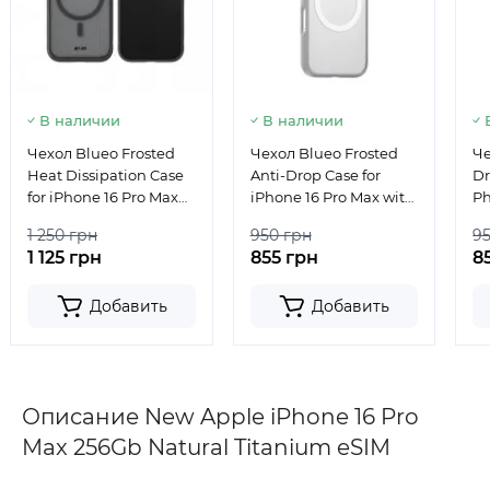
В наличии
В наличии
Чехол Blueo Frosted
Чехол Blueo Frosted
Че
Heat Dissipation Case
Anti-Drop Case for
Dr
for iPhone 16 Pro Max
iPhone 16 Pro Max with
Ph
with MagSafe Black
MagSafe Grey
16
1 250 грн
950 грн
9
Ma
1 125 грн
855 грн
8
Добавить
Добавить
Описание New Apple iPhone 16 Pro
Max 256Gb Natural Titanium eSIM