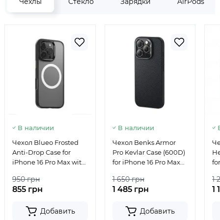
Чехлы
Стекло
Зарядки
AirPods
В наличии
В наличии
Чехол Blueo Frosted
Чехол Benks Armor
Че
Anti-Drop Case for
Pro Kevlar Case (600D)
He
iPhone 16 Pro Max with
for iPhone 16 Pro Max
fo
MagSafe Black
with MagSafe Black
wi
950 грн
1 650 грн
1 
855 грн
1 485 грн
1 
Добавить
Добавить