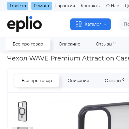
Trade-in
Ремонт
Гарантия
Контакты
О Нас
Д
Каталог
0
Все про товар
Описание
Отзывы
Главная
Чехол WAVE Premium Attraction Case with Magnetic 
Чехол WAVE Premium Attraction Case 
0
Все про товар
Описание
Отзывы